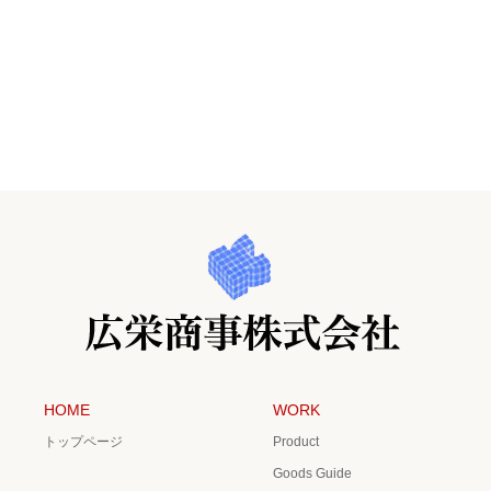
HOME
WORK
トップページ
Product
Goods Guide